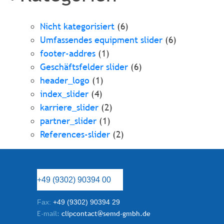
Nicht kategorisiert
(6)
Umfassendes equipment slider
(6)
footer-addres
(1)
Geschäftsfelder slider
(6)
header_logo
(1)
index_slider
(4)
karriere_slider
(2)
partner_slider
(1)
References-slider
(2)
+49 (9302) 90394 00
Fax:
+49 (9302) 90394 29
E-mail:
clipcontact@semd-gmbh.de