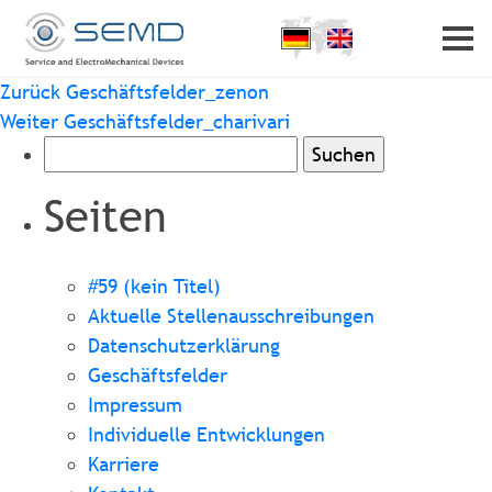
Home
Profil
Beitragsnavigation
Vorheriger
Zurück
Geschäftsfelder_zenon
Partner
Karriere
Beitrag
Nächster
Weiter
Geschäftsfelder_charivari
Kontakt
Beitrag
Suchen
nach:
Seiten
#59 (kein Titel)
Aktuelle Stellenausschreibungen
Datenschutzerklärung
Geschäftsfelder
Impressum
Individuelle Entwicklungen
Karriere