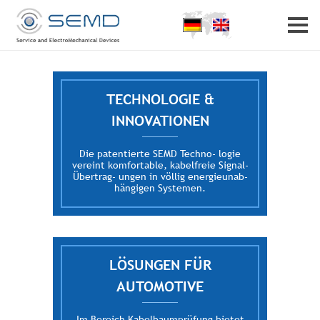
Home
Profil
Partner
Karriere
Kontakt
TECHNOLOGIE &
INNOVATIONEN
Die patentierte SEMD Techno- logie
vereint komfortable, kabelfreie Signal-
Übertrag- ungen in völlig energieunab-
hängigen Systemen.
LÖSUNGEN FÜR
AUTOMOTIVE
Im Bereich Kabelbaumprüfung bietet